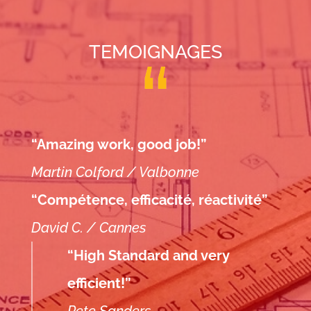
TEMOIGNAGES
“Amazing work, good job!”
Martin Colford / Valbonne
“Compétence, efficacité, réactivité”
David C. / Cannes
“High Standard and very
efficient!”
Pete Sanders