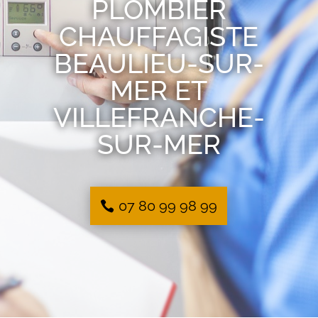
PLOMBIER
CHAUFFAGISTE
BEAULIEU-SUR-
MER ET
VILLEFRANCHE-
SUR-MER
07 80 99 98 99