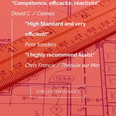
“Compétence, efficacité, réactivité”
David C. / Cannes
“High Standard and very
efficient!”
Pete Sanders
“I highly recommend Assist”
Chris Francis / Théoule sur Mer
VOIR LES TÉMOIGNAGES