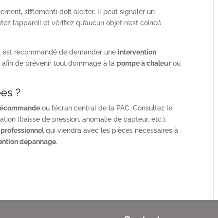
ent, sifflement) doit alerter. Il peut signaler un
ez l’appareil et vérifiez qu’aucun objet n’est coincé
ste, il est recommandé de demander une
intervention
é
afin de prévenir tout dommage à la
pompe à chaleur
ou
ées ?
lécommande
ou l’écran central de la PAC. Consultez le
ation (baisse de pression, anomalie de capteur, etc.).
n
professionnel
qui viendra avec les pièces nécessaires à
vention dépannage
.