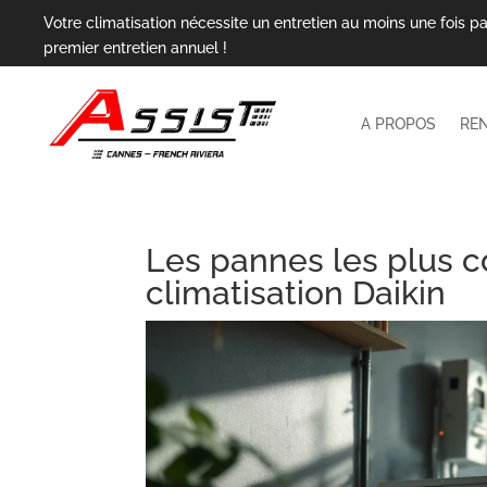
Votre climatisation nécessite un entretien au moins une fois pa
premier entretien annuel !
A PROPOS
RE
Les pannes les plus c
climatisation Daikin