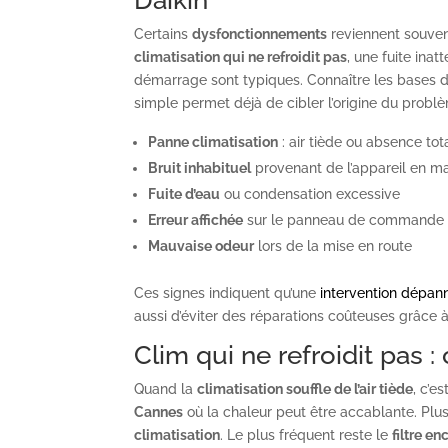
Daikin
Certains
dysfonctionnements
reviennent souve
climatisation qui ne refroidit pas
, une fuite ina
démarrage sont typiques. Connaître les bases 
simple permet déjà de cibler l’origine du probl
Panne climatisation
: air tiède ou absence tot
Bruit inhabituel
provenant de l’appareil en m
Fuite d’eau
ou condensation excessive
Erreur affichée
sur le panneau de commande
Mauvaise odeur
lors de la mise en route
Ces signes indiquent qu’une
intervention dépa
aussi d’éviter des réparations coûteuses grâce 
Clim qui ne refroidit pas 
Quand la
climatisation souffle de l’air tiède
, c’e
Cannes
où la chaleur peut être accablante. Plu
climatisation
. Le plus fréquent reste le
filtre en