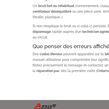
Un
bruit fort ou inhabituel
(ronronnement, claquem
ventilateur déséquilibré
ou une pièce usée. Arrêt
(feuille, plastique…).
Si rien n’explique le bruit ou si celui-ci persi
dépannage
rapide auprès d’un
technicien agré
au circuit.
Que penser des erreurs affich
Des
codes d’erreur
peuvent apparaître sur la
té
manuel utilisateur pour comprendre leur signific
Notez précisément le message et contactez u
la
réparation pac
dès la première visite d’
inter