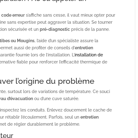
n
code erreur
s’affiche sans cesse, il vaut mieux opter pour
ine sans expertise peut aggraver la situation. Se tourner
tion sécurisée et un
pré-diagnostic
précis de la panne.
tibes ou Mougins
, l’aide d’un spécialiste assure la
permet aussi de profiter de conseils d’
entretien
antie fournie lors de l’installation. L’
installation de
native fiable pour renforcer l’efficacité thermique de
uver l’origine du problème
ente, surtout lors de variations de température. Ce souci
yau d’évacuation
ou d’une cuve saturée.
 inspectez les conduits. Enlevez doucement le cache de
ur rétablir l’écoulement. Parfois, seul un
entretien
met de régler durablement le problème.
ateur