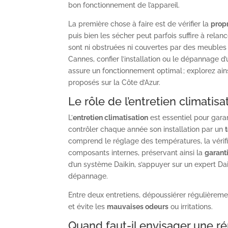
bon fonctionnement de l’appareil.
La première chose à faire est de vérifier la
propr
puis bien les sécher peut parfois suffire à relan
sont ni obstruées ni couvertes par des meubles ou
Cannes, confier l’installation ou le dépannage 
assure un fonctionnement optimal ; explorez ains
proposés sur la Côte d’Azur.
Le rôle de l’entretien climati
L’
entretien climatisation
est essentiel pour garant
contrôler chaque année son installation par un
comprend le réglage des températures, la vérif
composants internes, préservant ainsi la
garanti
d’un système Daikin, s’appuyer sur un expert Dai
dépannage.
Entre deux entretiens, dépoussiérer régulièrement
et évite les
mauvaises odeurs
ou irritations.
Quand faut-il envisager une r