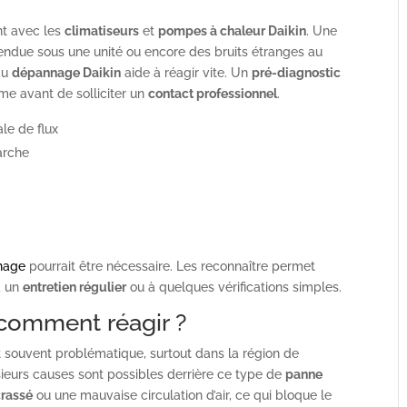
nt avec les
climatiseurs
et
pompes à chaleur Daikin
. Une
ttendue sous une unité ou encore des bruits étranges au
du
dépannage Daikin
aide à réagir vite. Un
pré-diagnostic
ème avant de solliciter un
contact professionnel
.
ale de flux
arche
nnage
pourrait être nécessaire. Les reconnaître permet
à un
entretien régulier
ou à quelques vérifications simples.
: comment réagir ?
st souvent problématique, surtout dans la région de
sieurs causes sont possibles derrière ce type de
panne
crassé
ou une mauvaise circulation d’air, ce qui bloque le