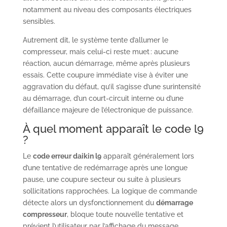
notamment au niveau des composants électriques
sensibles.
Autrement dit, le système tente d’allumer le
compresseur, mais celui-ci reste muet : aucune
réaction, aucun démarrage, même après plusieurs
essais. Cette coupure immédiate vise à éviter une
aggravation du défaut, qu’il s’agisse d’une surintensité
au démarrage, d’un court-circuit interne ou d’une
défaillance majeure de l’électronique de puissance.
À quel moment apparaît le code l9
?
Le
code erreur daikin l9
apparaît généralement lors
d’une tentative de redémarrage après une longue
pause, une coupure secteur ou suite à plusieurs
sollicitations rapprochées. La logique de commande
détecte alors un dysfonctionnement du
démarrage
compresseur
, bloque toute nouvelle tentative et
prévient l’utilisateur par l’affichage du message