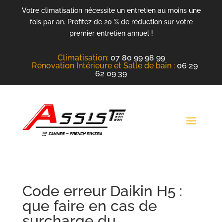
Votre climatisation nécessite un entretien au moins une
fois par an. Profitez de 20 % de réduction sur votre
premier entretien annuel !
Climatisation
:
07 80 99 98 99
Rénovation Intérieure et Salle de bain :
06 29
62 09 39
Code erreur Daikin H5 :
que faire en cas de
surcharge du