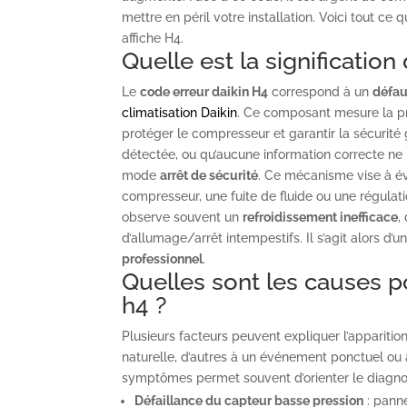
mettre en péril votre installation. Voici tout ce 
affiche H4.
Quelle est la signification
Le
code erreur daikin H4
correspond à un
défau
climatisation Daikin
. Ce composant mesure la pre
protéger le compresseur et garantir la sécurité
détectée, ou qu’aucune information correcte ne
mode
arrêt de sécurité
. Ce mécanisme vise à é
compresseur, une fuite de fluide ou une régulat
observe souvent un
refroidissement inefficace
,
d’allumage/arrêt intempestifs. Il s’agit alors d’un
professionnel
.
Quelles sont les causes p
h4 ?
Plusieurs facteurs peuvent expliquer l’appariti
naturelle, d’autres à un événement ponctuel ou
symptômes permet souvent d’orienter le diagnos
Défaillance du capteur basse pression
: pann