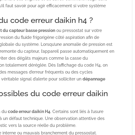
qu’il faut savoir pour agir efficacement si votre système
 du code erreur daikin h4 ?
t du capteur basse pression
ou pressostat sur votre
ssion du fluide frigorigène côté aspiration afin de
 globale du système. Lorsqu’une anomalie de pression est
 remonte du capteur, l’appareil passe automatiquement en
viter des dégâts majeurs comme la casse du
ion totalement déréglée. Dès l’affichage du code H4, on
 des messages d’erreur fréquents ou des cycles
 véritable signal d’alerte pour solliciter un
dépannage
ossibles du code erreur daikin
on du
code erreur daikin H4
. Certains sont liés à l’usure
 à un défaut technique. Une observation attentive des
tic vers la source réelle du problème.
e interne ou mauvais branchement du pressostat.