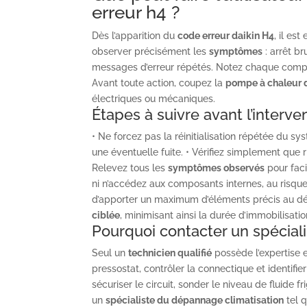
erreur h4 ?
Dès l’apparition du
code erreur daikin H4
, il es
observer précisément les
symptômes
: arrêt br
messages d’erreur répétés. Notez chaque compor
Avant toute action, coupez la
pompe à chaleur 
électriques ou mécaniques.
Étapes à suivre avant l’interve
• Ne forcez pas la réinitialisation répétée du s
une éventuelle fuite. • Vérifiez simplement que rie
Relevez tous les
symptômes observés
pour faci
ni n’accédez aux composants internes, au risque
d’apporter un maximum d’éléments précis au d
ciblée
, minimisant ainsi la durée d’immobilisatio
Pourquoi contacter un spéciali
Seul un
technicien qualifié
possède l’expertise e
pressostat, contrôler la connectique et identifier
sécuriser le circuit, sonder le niveau de fluide f
un
spécialiste du dépannage climatisation
tel q