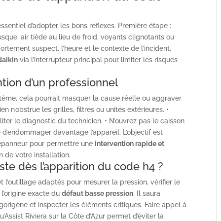
t essentiel d’adopter les bons réflexes. Première étape :
usque, air tiède au lieu de froid, voyants clignotants ou
tement suspect, l’heure et le contexte de l’incident.
daikin
via l’interrupteur principal pour limiter les risques
ntion d’un professionnel
ystème, cela pourrait masquer la cause réelle ou aggraver
n n’obstrue les grilles, filtres ou unités extérieures. •
liter le diagnostic du technicien. • N’ouvrez pas le caisson
 d’endommager davantage l’appareil. L’objectif est
épanneur pour permettre une
intervention rapide et
n de votre installation.
ste dès l’apparition du code h4 ?
t l’outillage adaptés pour mesurer la pression, vérifier le
 l’origine exacte du
défaut basse pression
. Il saura
rigorigène et inspecter les éléments critiques. Faire appel à
u’Assist Riviera sur la Côte d’Azur permet d’éviter la