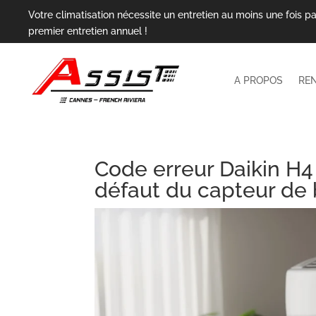
Votre climatisation nécessite un entretien au moins une fois pa
premier entretien annuel !
A PROPOS
RE
Code erreur Daikin H4 
défaut du capteur de 