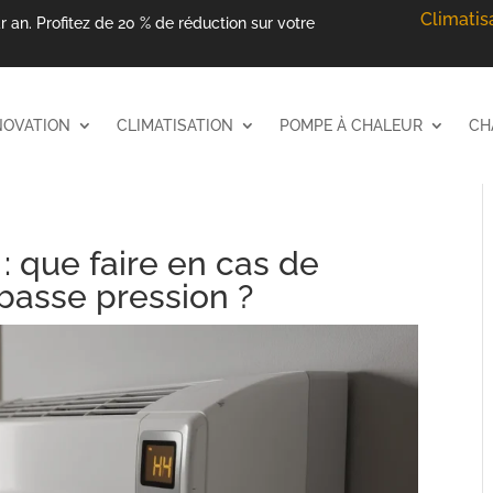
Climatis
r an. Profitez de 20 % de réduction sur votre
NOVATION
CLIMATISATION
POMPE À CHALEUR
CH
: que faire en cas de
basse pression ?