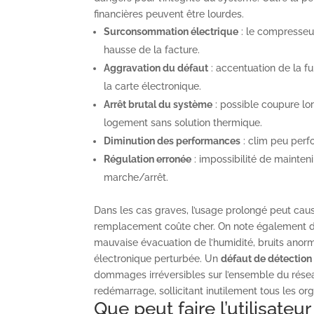
financières peuvent être lourdes.
Surconsommation électrique
: le compresseur
hausse de la facture.
Aggravation du défaut
: accentuation de la f
la carte électronique.
Arrêt brutal du système
: possible coupure lor
logement sans solution thermique.
Diminution des performances
: clim peu perfo
Régulation erronée
: impossibilité de mainten
marche/arrêt.
Dans les cas graves, l’usage prolongé peut cau
remplacement coûte cher. On note également d
mauvaise évacuation de l’humidité, bruits anor
électronique perturbée. Un
défaut de détection
dommages irréversibles sur l’ensemble du réseau
redémarrage, sollicitant inutilement tous les o
Que peut faire l’utilisateu