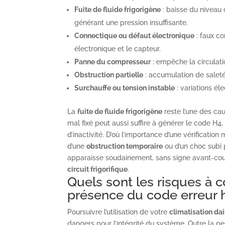
Fuite de fluide frigorigène
: baisse du niveau d
générant une pression insuffisante.
Connectique ou défaut électronique
: faux co
électronique et le capteur.
Panne du compresseur
: empêche la circulati
Obstruction partielle
: accumulation de saleté
Surchauffe ou tension instable
: variations él
La
fuite de fluide frigorigène
reste l’une des ca
mal fixé peut aussi suffire à générer le code H
d’inactivité. D’où l’importance d’une vérification
d’une
obstruction temporaire
ou d’un choc subi 
apparaisse soudainement, sans signe avant-cour
circuit frigorifique
.
Quels sont les risques à co
présence du code erreur 
Poursuivre l’utilisation de votre
climatisation dai
dangers pour l’intégrité du système. Outre la p