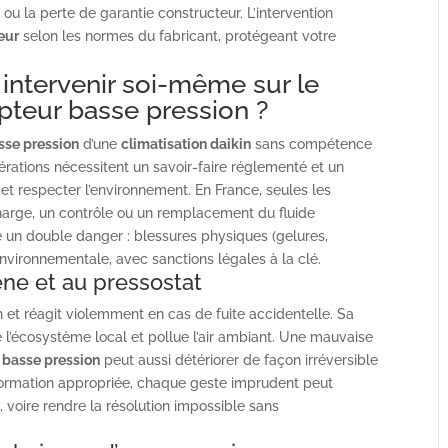
ou la perte de garantie constructeur. L’intervention
eur
selon les normes du fabricant, protégeant votre
 intervenir soi-même sur le
apteur basse pression ?
sse pression
d’une
climatisation daikin
sans compétence
rations nécessitent un savoir-faire réglementé et un
et respecter l’environnement. En France, seules les
harge, un contrôle ou un remplacement du fluide
e un double danger : blessures physiques (gelures,
 environnementale, avec sanctions légales à la clé.
gène et au pressostat
 et réagit violemment en cas de fuite accidentelle. Sa
’écosystème local et pollue l’air ambiant. Une mauvaise
 basse pression
peut aussi détériorer de façon irréversible
formation appropriée, chaque geste imprudent peut
voire rendre la résolution impossible sans