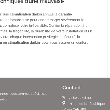
echniques d’une mauvaise
sur une
climatisation daikin
annule la
garantie
éparation hasardeuse peut endommager sévèrement le
H4
complexe, voire irréversible. Confier la réparation à un
es, la traçabilité, la durabilité de votre installation et un
iera, chaque intervention privilégie la sécurité, la
 ou climatisation daikin
, pour vous assurer un confort
Contact
Cannes. Nous sommes spécialisés
07 80 99 98 99
sation.
53, Bld de la République
06400 CANNES