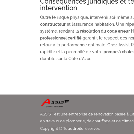
Conséquences juridiques et t
intervention
Outre le risque physique, intervenir soi-même 
constructeur
et l’assurance habitation. Une r
système, rendant la
résolution du code erreur 
professionnel certifié
garantit le respect des norm
retour à la performance optimale. Chez Assist Riv
rapidité et la pérennité de votre
pompe à chaleur
durable sur la Côte d’Azur.
ASSIST est une entreprise de rénovation basée à 
en travaux de plomberie, de chauffage et de climati
Copyright © Tous droits réservés