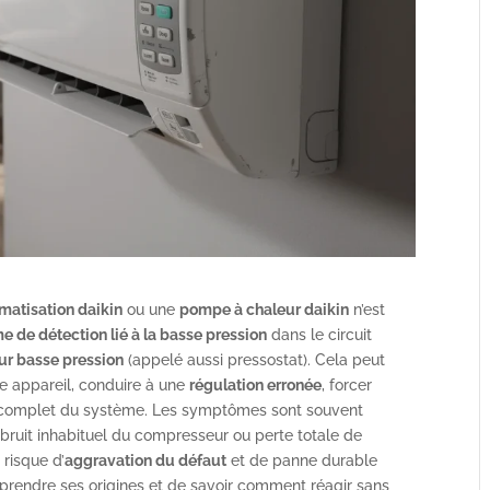
imatisation daikin
ou une
pompe à chaleur daikin
n’est
e de détection lié à la basse pression
dans le circuit
ur basse pression
(appelé aussi pressostat). Cela peut
e appareil, conduire à une
régulation erronée
, forcer
t complet du système. Les symptômes sont souvent
, bruit inhabituel du compresseur ou perte totale de
 risque d’
aggravation du défaut
et de panne durable
prendre ses origines et de savoir comment réagir sans