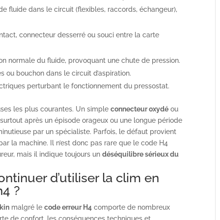
e fluide dans le circuit (flexibles, raccords, échangeur),
ntact, connecteur desserré ou souci entre la carte
on normale du fluide, provoquant une chute de pression.
s ou bouchon dans le circuit d’aspiration.
ectriques perturbant le fonctionnement du pressostat.
uses les plus courantes. Un simple
connecteur oxydé
ou
4, surtout après un épisode orageux ou une longue période
 minutieuse par un spécialiste. Parfois, le défaut provient
par la machine. Il n’est donc pas rare que le code H4
eur, mais il indique toujours un
déséquilibre sérieux du
ntinuer d’utiliser la clim en
h4 ?
kin
malgré le
code erreur H4
comporte de nombreux
erte de confort, les conséquences techniques et