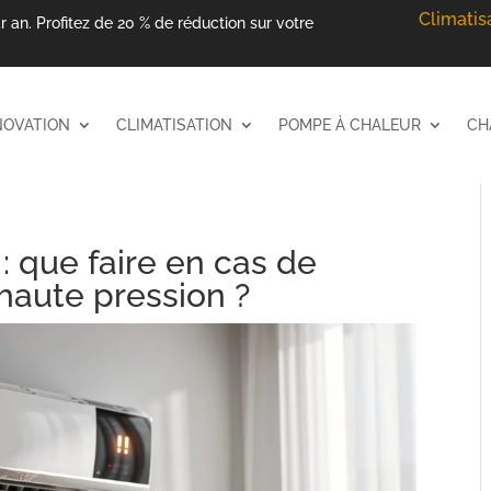
Climatis
r an. Profitez de 20 % de réduction sur votre
NOVATION
CLIMATISATION
POMPE À CHALEUR
CH
: que faire en cas de
haute pression ?