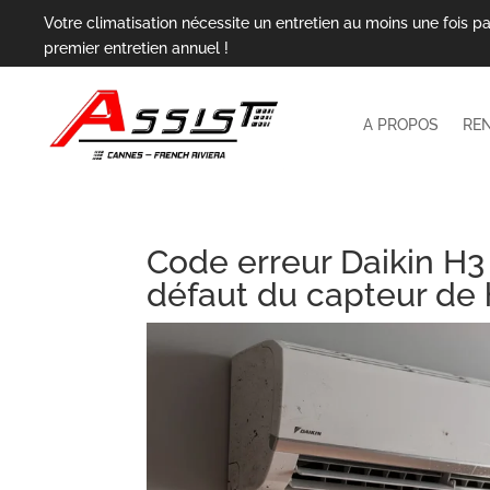
Votre climatisation nécessite un entretien au moins une fois pa
premier entretien annuel !
A PROPOS
RE
Code erreur Daikin H3 
défaut du capteur de 