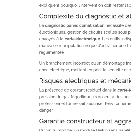
expliquent pourquoi l’intervention doit rester l’
Complexité du diagnostic et 
Le
diagnostic panne climatisation
nécessite des
électroniques, gestion de circuits scellés sous 
envoyés à la
carte électronique
. Les outils ind
mauvaise manipulation risque d’entraîner une fui
réglementée.
Un branchement incorrect ou un démontage ina
choc électrique, mettant en péril la sécurité climat
Risques électriques et mécan
La présence de courant résiduel dans la
carte 
pression du gaz frigorifique, exposent à des acc
professionnel formé sait sécuriser l’environneme
danger.
Garantie constructeur et aggr
Ouvrir ou modifier un module Daikin sans habilit