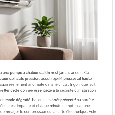
u une
pompe à chaleur daikin
n’est jamais anodin. Ce
pteur de haute pression
, aussi appelé
pressostat haute
ession réellement anormale dans le circuit frigorifique, soit
eiller cette donnée essentielle à la sécurité climatisation.
e en
mode dégradé
, bascule en
arrêt préventif
ou s’arrête
intérieur est impacté et chaque minute compte, car une
endommager le compresseur ou la carte électronique, voire