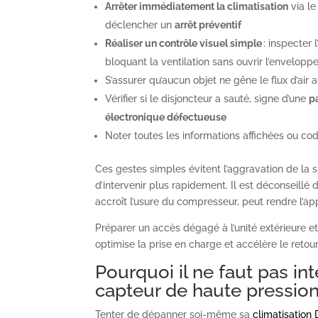
Arrêter immédiatement la climatisation
via l
déclencher un
arrêt préventif
Réaliser un contrôle visuel simple
: inspecter 
bloquant la ventilation sans ouvrir l’envelop
S’assurer qu’aucun objet ne gêne le flux d’air
Vérifier si le disjoncteur a sauté, signe d’une
p
électronique défectueuse
Noter toutes les informations affichées ou cod
Ces gestes simples évitent l’aggravation de la s
d’intervenir plus rapidement. Il est déconseillé 
accroît l’usure du compresseur, peut rendre l’app
Préparer un accès dégagé à l’unité extérieure e
optimise la prise en charge et accélère le retou
Pourquoi il ne faut pas in
capteur de haute pression
Tenter de dépanner soi-même sa
climatisation 