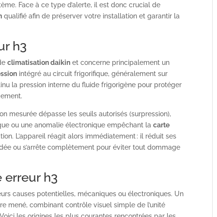
me. Face à ce type d’alerte, il est donc crucial de
n
qualifié afin de préserver votre installation et garantir la
ur h3
 de
climatisation daikin
et concerne principalement un
ession
intégré au circuit frigorifique, généralement sur
nu la pression interne du fluide frigorigène pour protéger
ndement.
ion mesurée dépasse les seuils autorisés (surpression),
ctique ou une anomalie électronique empêchant la
carte
ion. L’appareil réagit alors immédiatement : il réduit ses
adée ou s’arrête complètement pour éviter tout dommage
 erreur h3
eurs causes potentielles, mécaniques ou électroniques. Un
tre mené, combinant contrôle visuel simple de l’unité
oici les origines les plus courantes rencontrées par les