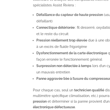
spécialistes Assist Riviera :
Défaillance du capteur de haute pression
(usu
défaillant)
Connectique détériorée
: fil desserré, oxydat
et le reste du circuit
Pression réellement trop élevée
due à une obs
à un excès de fluide frigorigène
Dysfonctionnement de la carte électronique
q
façon erronée le fonctionnement général
Surpression non détectée à temps
lors d’un c
un mauvais entretien
Panne aggravée liée à l’usure du compresseu
Pour chaque cas, seul un
technicien qualifié
dis
multimètre spécifique climatisation, etc.) pourra 
pression
et déterminer si la panne provient d’
électronique défectueuse
.