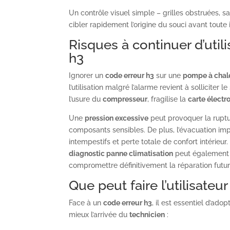
Un contrôle visuel simple – grilles obstruées, sa
cibler rapidement l’origine du souci avant toute
Risques à continuer d’utili
h3
Ignorer un
code erreur h3
sur une
pompe à chale
l’utilisation malgré l’alarme revient à solliciter 
l’usure du
compresseur
, fragilise la
carte électr
Une
pression excessive
peut provoquer la ruptur
composants sensibles. De plus, l’évacuation impa
intempestifs et perte totale de confort intérieur
diagnostic panne climatisation
peut également 
compromettre définitivement la réparation futur
Que peut faire l’utilisateu
Face à un
code erreur h3
, il est essentiel d’ado
mieux l’arrivée du
technicien
: