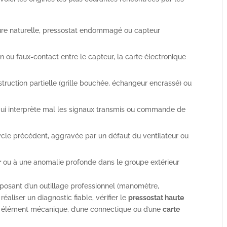
re naturelle, pressostat endommagé ou capteur
ion ou faux-contact entre le capteur, la carte électronique
truction partielle (grille bouchée, échangeur encrassé) ou
ui interprète mal les signaux transmis ou commande de
ycle précédent, aggravée par un défaut du ventilateur ou
r
ou à une anomalie profonde dans le groupe extérieur
posant d’un outillage professionnel (manomètre,
réaliser un diagnostic fiable, vérifier le
pressostat haute
un élément mécanique, d’une connectique ou d’une
carte