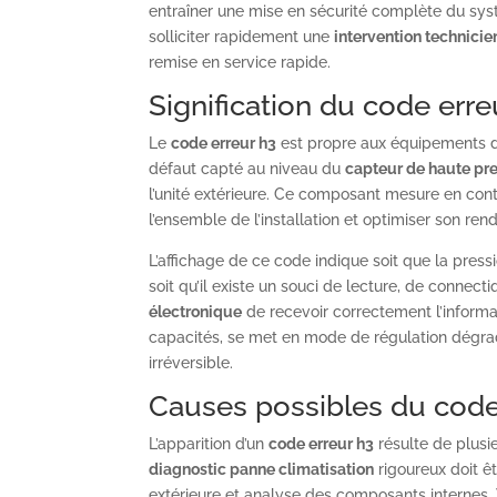
entraîner une mise en sécurité complète du systè
solliciter rapidement une
intervention technicie
remise en service rapide.
Signification du code erre
Le
code erreur h3
est propre aux équipements
défaut capté au niveau du
capteur de haute pr
l’unité extérieure. Ce composant mesure en conti
l’ensemble de l’installation et optimiser son re
L’affichage de ce code indique soit que la press
soit qu’il existe un souci de lecture, de conne
électronique
de recevoir correctement l’informat
capacités, se met en mode de régulation dégr
irréversible.
Causes possibles du code
L’apparition d’un
code erreur h3
résulte de plusi
diagnostic panne climatisation
rigoureux doit ê
extérieure et analyse des composants internes. V