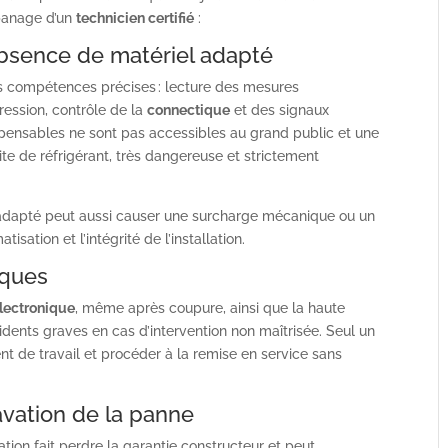
apanage d’un
technicien certifié
:
absence de matériel adapté
 compétences précises : lecture des mesures
pression, contrôle de la
connectique
et des signaux
ispensables ne sont pas accessibles au grand public et une
te de réfrigérant, très dangereuse et strictement
dapté peut aussi causer une surcharge mécanique ou un
isation et l’intégrité de l’installation.
iques
électronique
, même après coupure, ainsi que la haute
idents graves en cas d’intervention non maîtrisée. Seul un
nt de travail et procéder à la remise en service sans
avation de la panne
ation fait perdre la garantie constructeur et peut