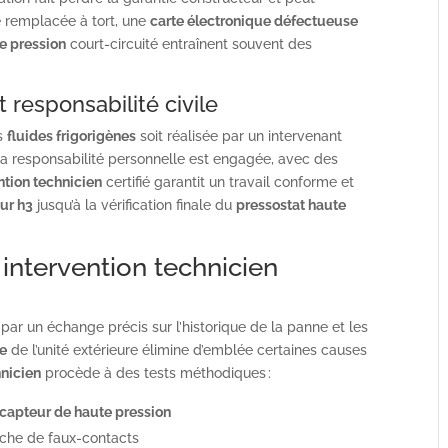
e remplacée à tort, une
carte électronique défectueuse
e pression
court-circuité entraînent souvent des
responsabilité civile
es
fluides frigorigènes
soit réalisée par un intervenant
la responsabilité personnelle est engagée, avec des
ntion technicien
certifié garantit un travail conforme et
ur h3
jusqu’à la vérification finale du
pressostat haute
ntervention technicien
par un échange précis sur l’historique de la panne et les
le
de l’unité extérieure élimine d’emblée certaines causes
hnicien
procède à des tests méthodiques :
capteur de haute pression
che de faux-contacts