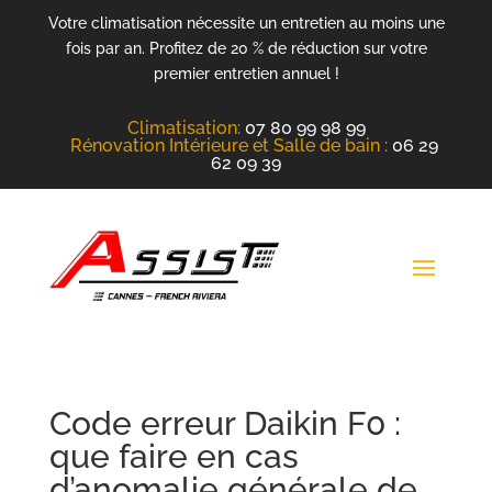
Votre climatisation nécessite un entretien au moins une
fois par an. Profitez de 20 % de réduction sur votre
premier entretien annuel !
Climatisation
:
07 80 99 98 99
Rénovation Intérieure et Salle de bain :
06 29
62 09 39
Code erreur Daikin F0 :
que faire en cas
d’anomalie générale de