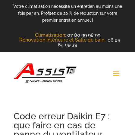
Votre climatisation nécessite un entretien au moins une
fois par an. Profitez de 20 % de réduction sur votre
premier entretien annuel !
Climatisation
:
07 80 99 98 99
Rénovation Intérieure et Salle de bain :
06 29
62 09 39
Code erreur Daikin E7 :
que faire en cas de
panne du ventilateur